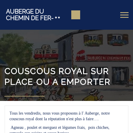
AUBERGE DU
CHEMIN DE FER-
COUSCOUS ROYAL SUR
PLACE OU A EMPORTER
Tous les vendredis, nous vous proposons à l' Auberge, notre
couscous royal dont la réputation n'est plus à faire….
Agneau , poulet et merguez et légumes frais, pois chiches,