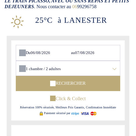
LE TRAIN PICASSO, AVEC OU SANS REPAS ET PETITS
DEJEUNERS
. Nous contacter au
06
99296758
25°C
à LANESTER
Du
au
1
chambre /
2
adultes
RECHERCHER
Click & Collect
Réservation 100% sécurisée, Meilleurs Prix Garantis, Confirmation Immédiate
Paiement sécurisé par